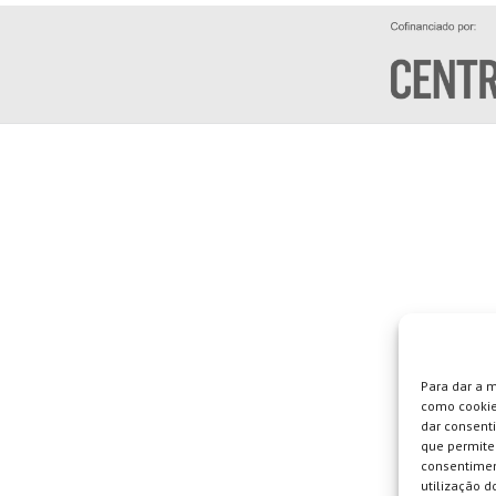
Para dar a 
como cookie
dar consent
que permite 
consentimen
utilização do