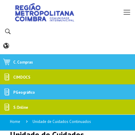
C. Compras
CIMDOCS
PGeográfico
S.Online
Home
Unidade de Cuidados Continuados
Unidade de Cuidados