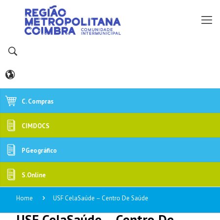
C. Compras
CIMDOCS
PGeográfico
S.Online
Home
USF CelaSaúde – Centro De Saúde
USF CelaSaúde – Centro De