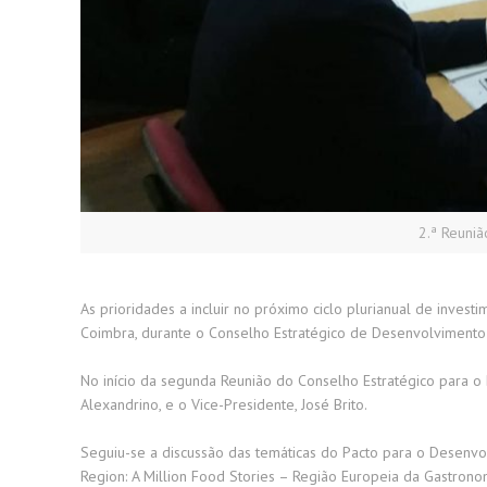
2.ª Reuni
As prioridades a incluir no próximo ciclo plurianual de inve
Coimbra, durante o Conselho Estratégico de Desenvolvimento 
No início da segunda Reunião do Conselho Estratégico para o
Alexandrino, e o Vice-Presidente, José Brito.
Seguiu-se a discussão das temáticas do Pacto para o Desenvo
Region: A Million Food Stories – Região Europeia da Gastron