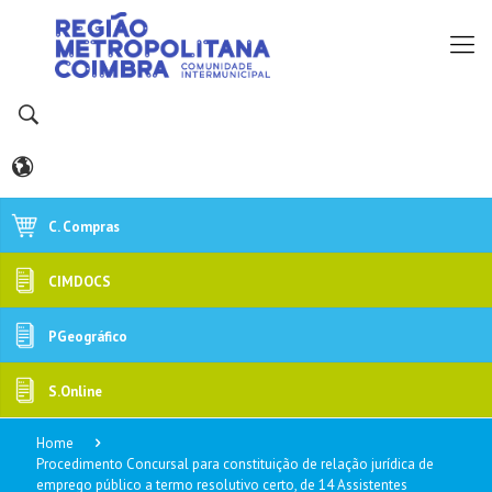
C. Compras
CIMDOCS
PGeográfico
S.Online
Home
Procedimento Concursal para constituição de relação jurídica de
emprego público a termo resolutivo certo, de 14 Assistentes