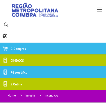
C. Compras
CIMDOCS
PGeográfico
S.Online
Home
Investir
Incentivos