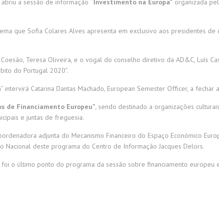
 abriu a sessão de informação
“Investimento na Europa”
organizada pel
o tema que Sofia Colares Alves apresenta em exclusivo aos presidentes de 
esão, Teresa Oliveira, e o vogal do conselho diretivo da AD&C, Luís Cas
bito do Portugal 2020”.
” intervirá Catarina Dantas Machado, European Semester Officer, a fechar 
s de Financiamento Europeu”
, sendo destinado a organizações culturai
icipais e juntas de freguesia.
oordenadora adjunta do Mecanismo Financeiro do Espaço Económico Europ
cto Nacional deste programa do Centro de Informação Jacques Delors.
a, foi o último ponto do programa da sessão sobre financiamento europeu 