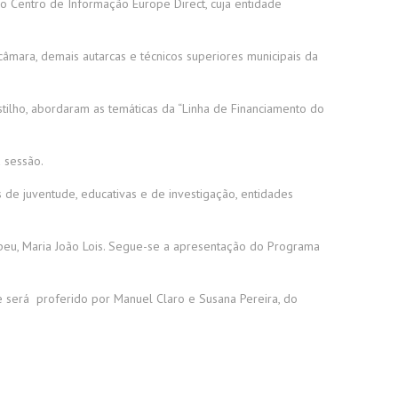
o Centro de Informação Europe Direct, cuja entidade
câmara, demais autarcas e técnicos superiores municipais da
tilho, abordaram as temáticas da “Linha de Financiamento do
a sessão.
s de juventude, educativas e de investigação, entidades
eu, Maria João Lois. Segue-se a apresentação do Programa
e será proferido por Manuel Claro e Susana Pereira, do