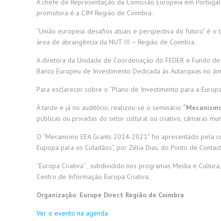
A chefe de Representação da Comissão Europeia em Portugal
promotora é a CIM Região de Coimbra.
“União europeia: desafios atuais e perspectiva do futuro” é 
área de abrangência da NUT III – Região de Coimbra.
A diretora da Unidade de Coordenação do FEDER e Fundo de Co
Banco Europeu de Investimento Dedicada às Autarquias no âm
Para esclarecer sobre o “Plano de Investimento para a Europa
À tarde e já no auditório, realizou-se o seminário
“Mecanismo
públicas ou privadas do setor cultural ou criativo, câmaras mun
O “Mecanismo EEA Grants 2014-2021” foi apresentado pela c
Eupopa para os Cidadãos”, por Zélia Dias, do Ponto de Conta
“Europa Criativa” , subdividido nos programas Media e Cultur
Centro de Informação Europa Criativa.
Organização: Europe Direct Região de Coimbra
Ver o evento na agenda