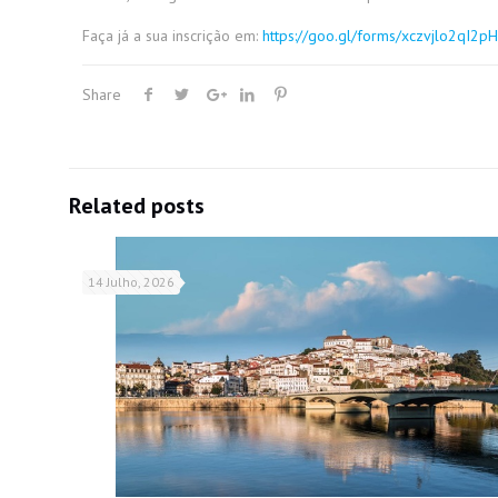
Faça já a sua inscrição em:
https://goo.gl/forms/xczvjlo2qI2
Share
Related posts
14 Julho, 2026