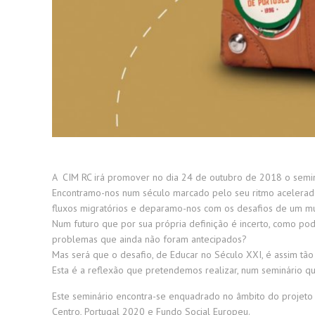
A CIM RC irá promover no dia 24 de outubro de 2018 o seminá
Encontramo-nos num século marcado pelo seu ritmo acelerado,
fluxos migratórios e deparamo-nos com os desafios de um mundo
Num futuro que por sua própria definição é incerto, como p
problemas que ainda não foram antecipados?
Mas será que o desafio, de Educar no Século XXI, é assim tão
Esta é a reflexão que pretendemos realizar, num seminário q
Este seminário encontra-se enquadrado no âmbito do projet
Centro, Portugal 2020 e Fundo Social Europeu.