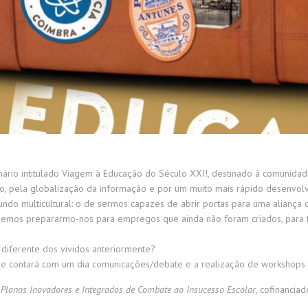
rio intitulado Viagem à Educação do Século XXI!, destinado à comunidad
 pela globalização da informação e por um muito mais rápido desenvolvim
 multicultural: o de sermos capazes de abrir portas para uma aliança de c
odemos prepararmo-nos para empregos que ainda não foram criados, para t
 diferente dos vividos anteriormente?
ue contará com um dia comunicações/debate e a realização de workshops 
o
Planos Inovadores e Integrados de Combate ao Insucesso Escolar
, cofinanci