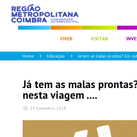
CIM RC
VIVER
VISITAR
INVE
Home
Educação
Já tem as malas prontas? Em ou
Já tem as malas prontas
nesta viagem ….
24 Setembro, 2018