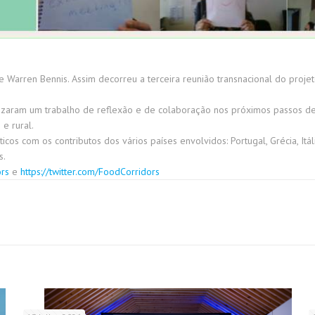
sse Warren Bennis. Assim decorreu a terceira reunião transnacional do pro
izaram um trabalho de reflexão e de colaboração nos próximos passos dest
e rural.
s com os contributos dos vários países envolvidos: Portugal, Grécia, Itáli
s.
ors
e
https://twitter.com/FoodCorridors