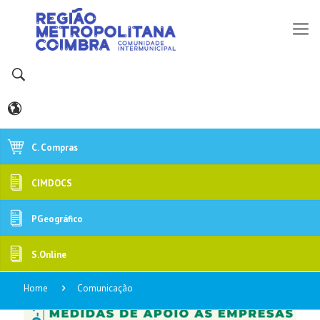
C. Compras
CIMDOCS
PGeográfico
S.Online
Home
Comunicação