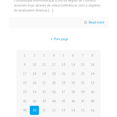
Comunidade Intermunicipal (CIM) da Região de Coimbra
reuniram hoje, através de videoconferência, com o objetivo
de analisarem diversas
[…]
Read more
Prev page
1
2
3
4
5
6
7
8
9
10
11
12
13
14
15
16
17
18
19
20
21
22
23
24
25
26
27
28
29
30
31
32
33
34
35
36
37
38
39
40
41
42
43
44
45
46
47
48
49
50
51
52
53
54
55
56