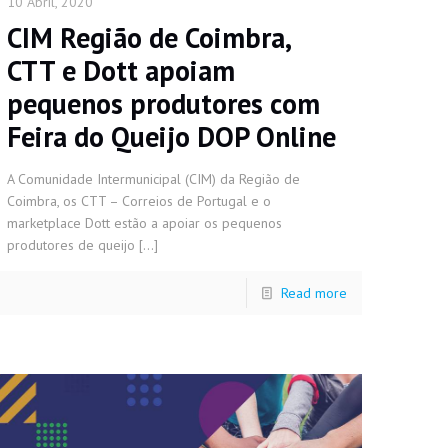
10 Abril, 2020
CIM Região de Coimbra,
CTT e Dott apoiam
pequenos produtores com
Feira do Queijo DOP Online
A Comunidade Intermunicipal (CIM) da Região de
Coimbra, os CTT – Correios de Portugal e o
marketplace Dott estão a apoiar os pequenos
produtores de queijo
[…]
Read more