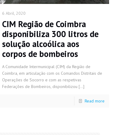
6 Abril, 2020
CIM Região de Coimbra
disponibiliza 300 litros de
solução alcoólica aos
corpos de bombeiros
A Comunidade Intermunicipal (CIM) da Região de
Coimbra, em articulação com os Comandos Distritais de
Operações de Socorro e com as respetivas
Federações de Bombeiros, disponibilizou
[…]
Read more