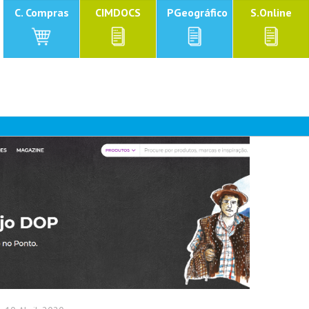
C. Compras
CIMDOCS
PGeográfico
S.Online