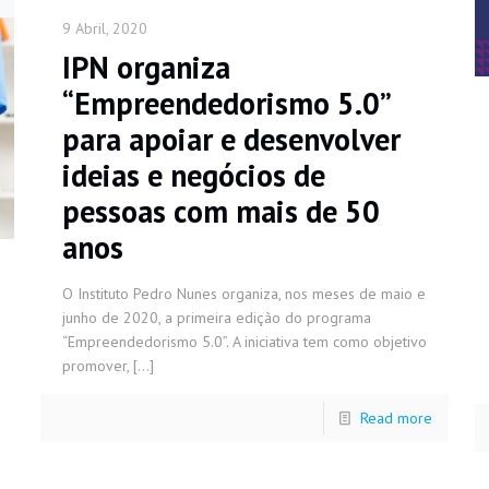
9 Abril, 2020
IPN organiza
“Empreendedorismo 5.0”
para apoiar e desenvolver
ideias e negócios de
pessoas com mais de 50
anos
O Instituto Pedro Nunes organiza, nos meses de maio e
junho de 2020, a primeira edição do programa
“Empreendedorismo 5.0”. A iniciativa tem como objetivo
promover,
[…]
Read more