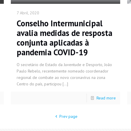
7 Abril, 2020
Conselho Intermunicipal
avalia medidas de resposta
conjunta aplicadas à
pandemia COVID-19
O secretário de Estado da Juventude e Desporto, João
Paulo Rebelo, recentemente nomeado coordenador
regional de combate ao novo coronavírus na zona
Centro do país, participou
[…]
Read more
Prev page