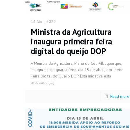
14 Abril, 2020
Ministra da Agricultura
inaugura primeira feira
digital do queijo DOP
A Ministra da Agricultura, Maria do Céu Albuquerque,
inaugura, esta quarta-feira, dia 15 de abril, a primeira
Feira Digital do Queijo DOP. Esta iniciativa está
associada
[…]
Read more