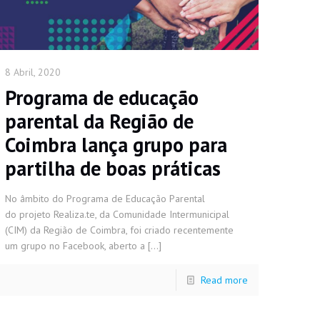
8 Abril, 2020
Programa de educação
parental da Região de
Coimbra lança grupo para
partilha de boas práticas
No âmbito do Programa de Educação Parental
do projeto Realiza.te, da Comunidade Intermunicipal
(CIM) da Região de Coimbra, foi criado recentemente
um grupo no Facebook, aberto a
[…]
Read more