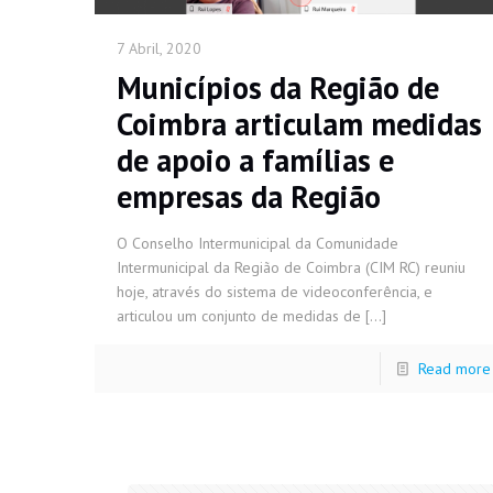
7 Abril, 2020
Municípios da Região de
Coimbra articulam medidas
de apoio a famílias e
empresas da Região
O Conselho Intermunicipal da Comunidade
Intermunicipal da Região de Coimbra (CIM RC) reuniu
hoje, através do sistema de videoconferência, e
articulou um conjunto de medidas de
[…]
Read more