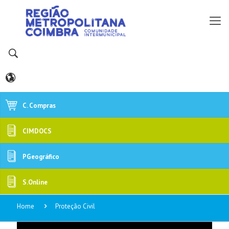
C. Compras
CIMDOCS
PGeográfico
S.Online
Home
Proteção Civil