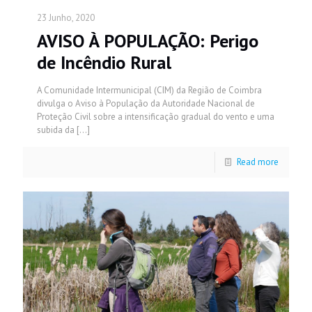
23 Junho, 2020
AVISO À POPULAÇÃO: Perigo
de Incêndio Rural
A Comunidade Intermunicipal (CIM) da Região de Coimbra
divulga o Aviso à População da Autoridade Nacional de
Proteção Civil sobre a intensificação gradual do vento e uma
subida da
[…]
Read more