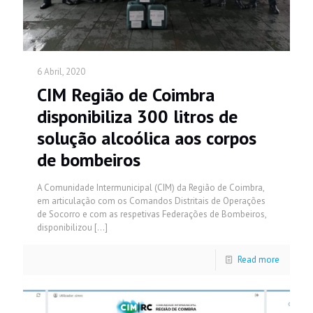
6 Abril, 2020
CIM Região de Coimbra
disponibiliza 300 litros de
solução alcoólica aos corpos
de bombeiros
A Comunidade Intermunicipal (CIM) da Região de Coimbra,
em articulação com os Comandos Distritais de Operações
de Socorro e com as respetivas Federações de Bombeiros,
disponibilizou
[…]
Read more