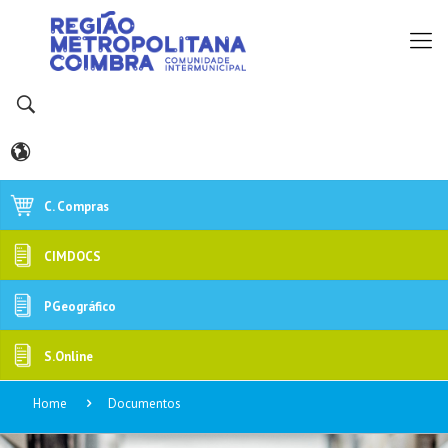
C. Compras
CIMDOCS
PGeográfico
S.Online
Home
Documentos