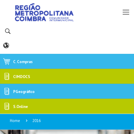
C. Compras
CIMDOCS
PGeográfico
S.Online
Home
2016